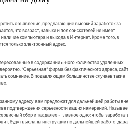
ретить объявления, предлагающие высокий заработок за
ается, что возраст, навыки и пол соискателей не имеет
наличие компьютера и выхода в Интернет. Кроме того, в
тся только электронный адрес.
тересованные в содержании n-ного количества удаленных
овероятно. “Серьезная” фирма без фактического адреса, сайт
ать сомнение. В подавляющем большинстве случаев такие
тво.
казанному адресу, вам предложат для дальнейшей работы вн
стве подтверждения серьезности ваших намерений. Называе
ервисный сбор и так далее – главное одно: чтобы заработать
ановит, будут высланы инструкции по дальнейшей работе: дава