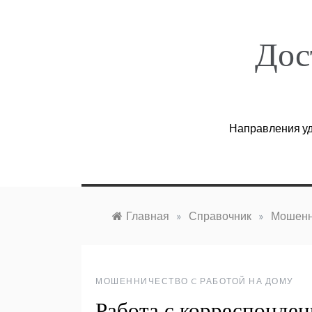
Перейти
к
содержимому
Дос
Направления уд
Главная
»
Справочник
»
Мошенн
МОШЕННИЧЕСТВО C РАБОТОЙ НА ДОМУ
Работа с корреспонден