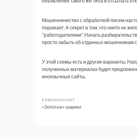
объявления такого же типа и отсылать о
Мошенничество с обработкой писем насто
поражает. А секрет в том, что никто не ж
“работодателями”. Начать разбирательств
просто забыть об отданных мошенникам с
У этой схемы есть и другие варианты. Н
полученных материалах будет предложено
иноязычные сайты.
Навигация
«Золотые» шарики
по
записям