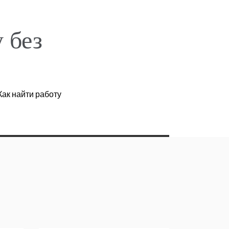
 без
ак найти работу