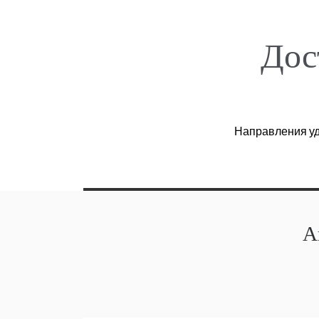
Перейти
к
содержимому
Дос
Направления уд
А