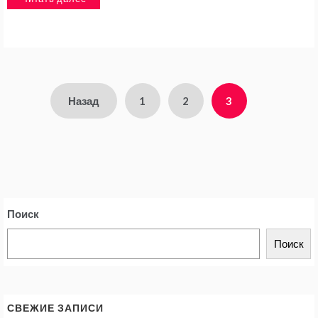
Навигация
Назад
1
2
3
по
записям
Поиск
Поиск
СВЕЖИЕ ЗАПИСИ