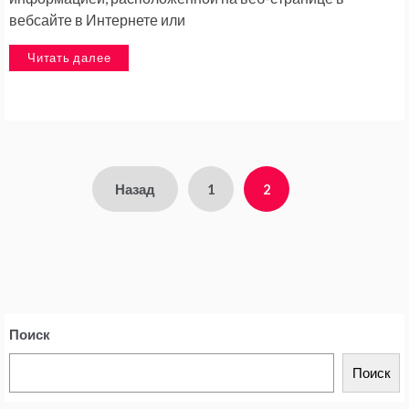
вебсайте в Интернете или
Читать далее
Навигация
Назад
1
2
по
записям
Поиск
Поиск